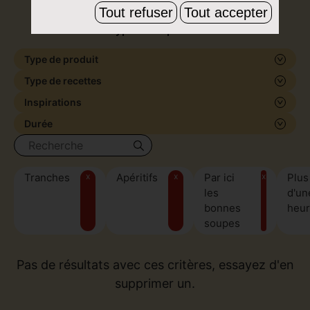
de formes et de saveurs, pour tous les
Tout refuser
Tout accepter
types de plats.
Type de produit
Type de recettes
Inspirations
Durée
Tranches
x
Apéritifs
x
Par ici
x
Plus
les
d'un
bonnes
heu
soupes
Pas de résultats avec ces critères, essayez d'en
supprimer un.