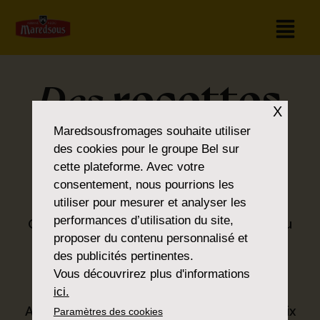
recettes
Des
X
pour tous les
Maredsousfromages
souhaite utiliser
des cookies pour le groupe Bel sur
cette plateforme. Avec votre
goûts
consentement, nous pourrions les
utiliser pour mesurer et analyser les
performances d’utilisation du site,
Que vous soyez amateur de classiques ou
proposer du contenu personnalisé et
que vous préfériez la nouveauté, vous
des publicités pertinentes.
trouverez ce que vous cherchez dans la
Vous découvrirez plus d'informations
®
gamme Maredsous
.
ici.
Avec nos produits, nous proposons un choix
Paramètres des cookies