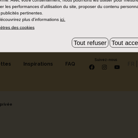
upes
x
Plus d'une heure
x
er les performances d’utilisation du site, proposer du contenu personna
 publicités pertinentes.
de résultats avec ces critères, essayez d'en supprime
écouvrirez plus d'informations
ici.
ètres des cookies
Tout refuser
Tout acce
Suivez-nous
FR
ttes
Inspirations
FAQ
 privée