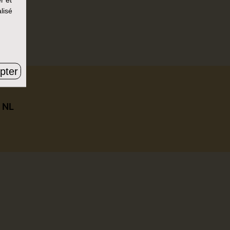
lisé
r un.
pter
|
NL