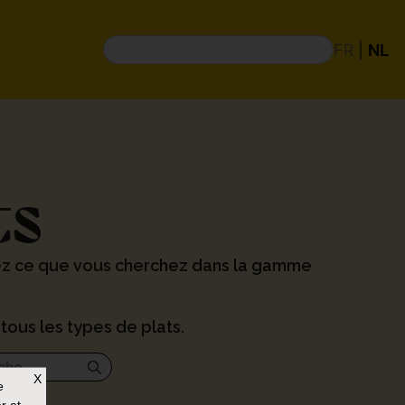
FR
|
NL
ts
ez ce que vous cherchez dans la gamme
tous les types de plats.
X
e
r et