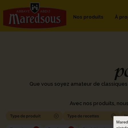
Nos produits
À pr
p
Que vous soyez amateur de classiques
Avec nos produits, nous
Type de produit
Type de recettes
I
Mared
platef