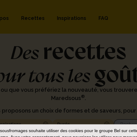
opos
Recettes
Inspirations
FAQ
recettes
Des
goû
our tous les
 ou que vous préfériez la nouveauté, vous trouver
®
Maredsous
.
 proposons un choix de formes et de saveurs, pour 
nspirations
Durée
sousfromages
souhaite utiliser des cookies pour le groupe Bel sur cett
orme. Avec votre consentement, nous pourrions les utiliser pour mesure