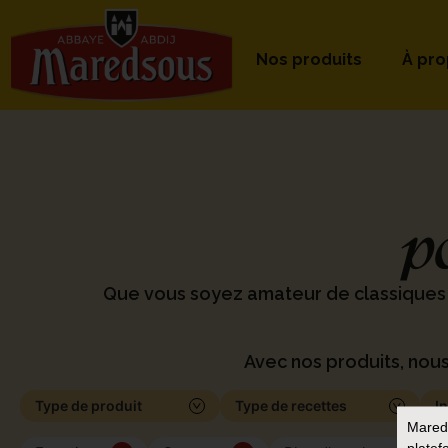
Nos produits
À pr
p
Que vous soyez amateur de classiques
Avec nos produits, nous
Type de produit
Type de recettes
I
Mared
platef