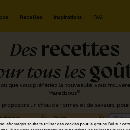
opos
Recettes
Inspirations
FAQ
recettes
Des
goû
our tous les
 ou que vous préfériez la nouveauté, vous trouver
®
Maredsous
.
 proposons un choix de formes et de saveurs, pour 
nspirations
Durée
sousfromages
souhaite utiliser des cookies pour le groupe Bel sur cett
orme. Avec votre consentement, nous pourrions les utiliser pour mesure