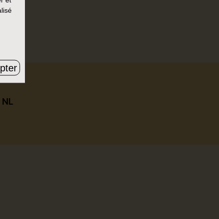
lisé
r un.
pter
|
NL