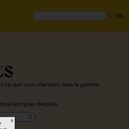
FR
|
NL
ts
ez ce que vous cherchez dans la gamme
tous les types de plats.
X
e
r et