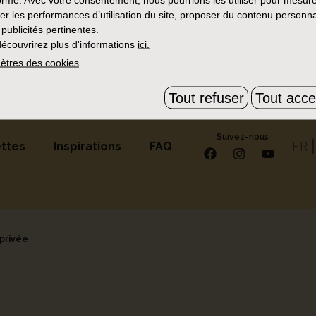
er les performances d’utilisation du site, proposer du contenu personna
 publicités pertinentes.
de résultats avec ces critères, essayez d'en supprime
écouvrirez plus d'informations
ici.
ètres des cookies
Tout refuser
Tout acce
Suivez-nous
FR
ttes
Inspirations
FAQ
 privée