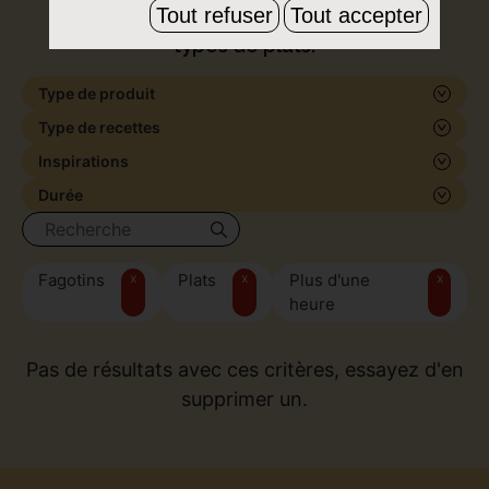
Tout refuser
Tout accepter
de formes et de saveurs, pour tous les
types de plats.
Type de produit
Type de recettes
Inspirations
Durée
Fagotins
x
Plats
x
Plus d'une
x
heure
Pas de résultats avec ces critères, essayez d'en
supprimer un.