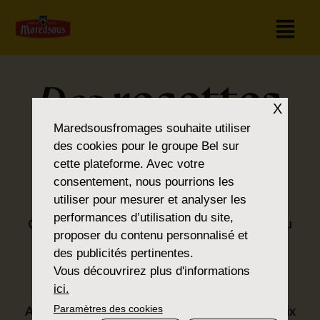
recettes
Des
X
Maredsousfromages
souhaite utiliser
pour tous les
des cookies pour le groupe Bel sur
cette plateforme. Avec votre
goûts
consentement, nous pourrions les
utiliser pour mesurer et analyser les
performances d’utilisation du site,
Que vous soyez amateur de classiques ou
proposer du contenu personnalisé et
que vous préfériez la nouveauté, vous
des publicités pertinentes.
trouverez ce que vous cherchez dans la
Vous découvrirez plus d'informations
®
gamme Maredsous
.
ici.
Paramètres des cookies
Avec nos produits, nous proposons un choix