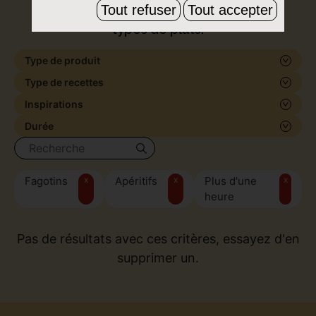
Tout refuser
Tout accepter
de formes et de saveurs, pour tous les
types de plats.
Type de produit
Type de recettes
Inspirations
Durée
Fagotins
x
Apéritifs
x
Plus d'une
x
heure
Pas de résultats avec ces critères, essayez d'en
supprimer un.