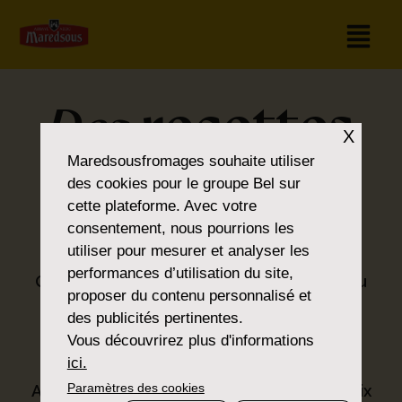
recettes
Des
X
Maredsousfromages
souhaite utiliser
pour tous les
des cookies pour le groupe Bel sur
cette plateforme. Avec votre
goûts
consentement, nous pourrions les
utiliser pour mesurer et analyser les
performances d’utilisation du site,
Que vous soyez amateur de classiques ou
proposer du contenu personnalisé et
que vous préfériez la nouveauté, vous
des publicités pertinentes.
trouverez ce que vous cherchez dans la
Vous découvrirez plus d'informations
®
gamme Maredsous
.
ici.
Paramètres des cookies
Avec nos produits, nous proposons un choix