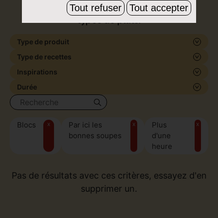
de formes et de saveurs, pour tous les
Tout refuser
Tout accepter
types de plats.
Type de produit
Type de recettes
Inspirations
Durée
Blocs
x
Par ici les
x
Plus
x
bonnes soupes
d'une
heure
Pas de résultats avec ces critères, essayez d'en
supprimer un.