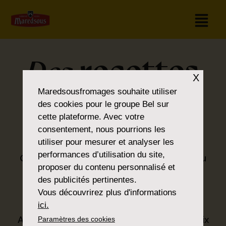
recettes
Des
X
pour tous les
Maredsousfromages
souhaite utiliser
des cookies pour le groupe Bel sur
cette plateforme. Avec votre
goûts
consentement, nous pourrions les
utiliser pour mesurer et analyser les
performances d’utilisation du site,
Que vous soyez amateur de classiques ou
proposer du contenu personnalisé et
que vous préfériez la nouveauté, vous
des publicités pertinentes.
trouverez ce que vous cherchez dans la
Vous découvrirez plus d'informations
®
gamme Maredsous
.
ici.
Avec nos produits, nous proposons un choix
Paramètres des cookies