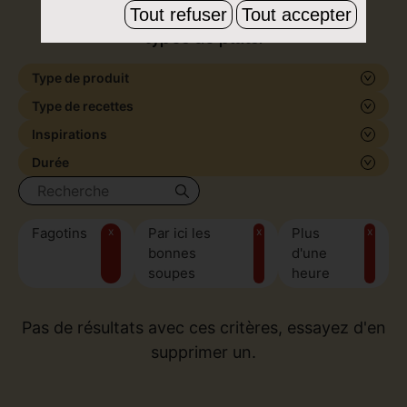
de formes et de saveurs, pour tous les
Tout refuser
Tout accepter
types de plats.
Type de produit
Type de recettes
Inspirations
Durée
Fagotins
x
Par ici les
x
Plus
x
bonnes
d'une
soupes
heure
Pas de résultats avec ces critères, essayez d'en
supprimer un.