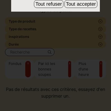
de formes et de saveurs, pour tous les
Tout refuser
Tout accepter
types de plats.
Type de produit
Type de recettes
Inspirations
Durée
Fondus
x
Par ici les
x
Plus
x
bonnes
d'une
soupes
heure
Pas de résultats avec ces critères, essayez d'en
supprimer un.