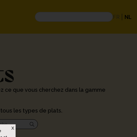
FR
|
NL
ts
ez ce que vous cherchez dans la gamme
tous les types de plats.
X
e
r et