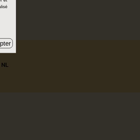
lisé
r un.
pter
|
NL