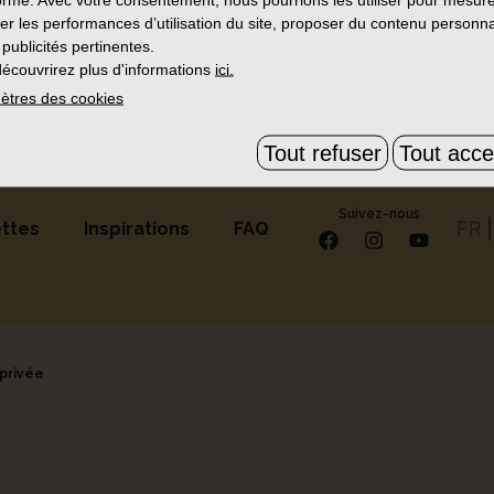
us d'une heure
x
er les performances d’utilisation du site, proposer du contenu personna
 publicités pertinentes.
de résultats avec ces critères, essayez d'en supprime
écouvrirez plus d'informations
ici.
ètres des cookies
Tout refuser
Tout acce
Suivez-nous
FR
ttes
Inspirations
FAQ
 privée