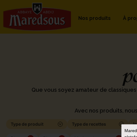
Nos produits
À pr
p
Que vous soyez amateur de classiques
Avec nos produits, nous
Type de produit
Type de recettes
I
Mared
platef