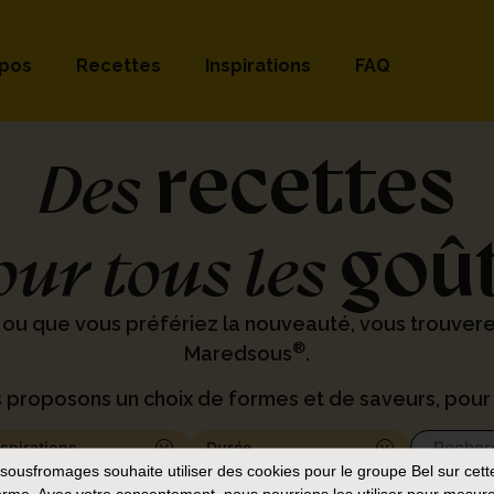
opos
Recettes
Inspirations
FAQ
recettes
Des
goû
our tous les
 ou que vous préfériez la nouveauté, vous trouver
®
Maredsous
.
 proposons un choix de formes et de saveurs, pour 
nspirations
Durée
sousfromages
souhaite utiliser des cookies pour le groupe Bel sur cett
orme. Avec votre consentement, nous pourrions les utiliser pour mesure