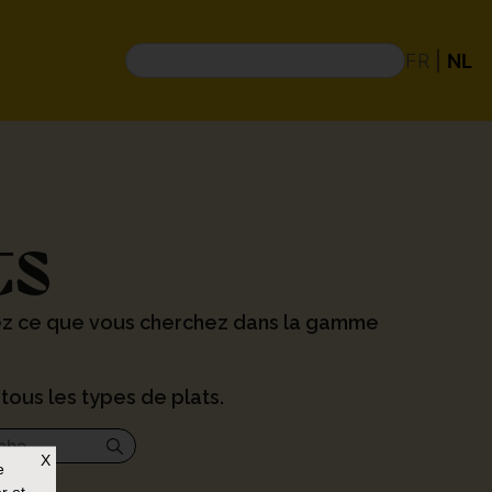
FR
|
NL
ts
ez ce que vous cherchez dans la gamme
tous les types de plats.
X
e
r et