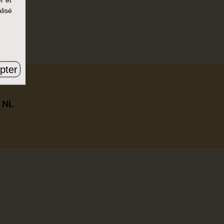
lisé
r un.
pter
|
NL