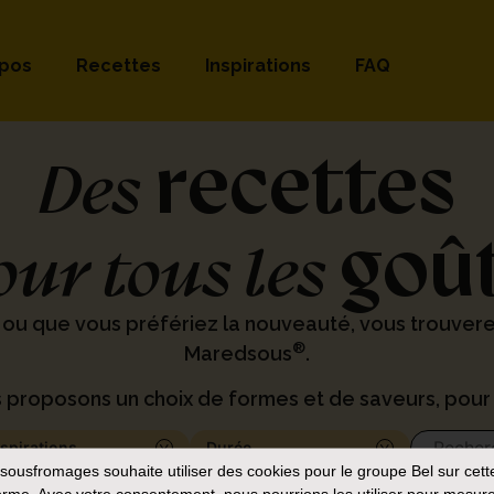
opos
Recettes
Inspirations
FAQ
recettes
Des
goû
our tous les
 ou que vous préfériez la nouveauté, vous trouver
®
Maredsous
.
 proposons un choix de formes et de saveurs, pour 
nspirations
Durée
sousfromages
souhaite utiliser des cookies pour le groupe Bel sur cett
orme. Avec votre consentement, nous pourrions les utiliser pour mesure