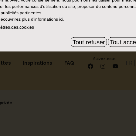
eure
x
er les performances d’utilisation du site, proposer du contenu personna
 publicités pertinentes.
de résultats avec ces critères, essayez d'en supprime
écouvrirez plus d'informations
ici.
ètres des cookies
Tout refuser
Tout acce
Suivez-nous
FR
ttes
Inspirations
FAQ
 privée