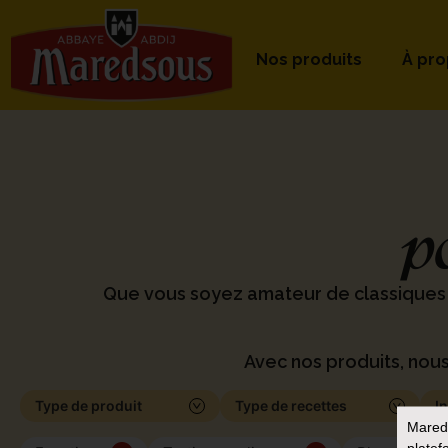
Nos produits
À pr
p
Que vous soyez amateur de classiques
Avec nos produits, nous
Type de produit
Type de recettes
I
Mared
platef