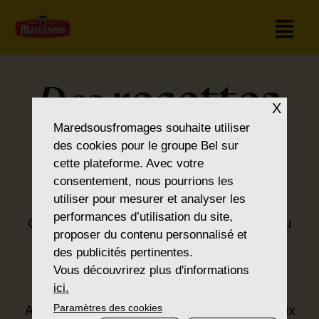
recettes
Des
X
Maredsousfromages
souhaite utiliser
pour tous les
des cookies pour le groupe Bel sur
cette plateforme. Avec votre
goûts
consentement, nous pourrions les
utiliser pour mesurer et analyser les
performances d’utilisation du site,
Que vous soyez amateur de classiques ou
proposer du contenu personnalisé et
que vous préfériez la nouveauté, vous
des publicités pertinentes.
trouverez ce que vous cherchez dans la
Vous découvrirez plus d'informations
®
gamme Maredsous
.
ici.
Paramètres des cookies
Avec nos produits, nous proposons un choix