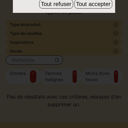
Tout refuser
Tout accepter
de formes et de saveurs, pour tous les
types de plats.
Type de produit
Type de recettes
Inspirations
Durée
Entrées
x
Tartines
x
Moins d’une
x
malignes
heure
Pas de résultats avec ces critères, essayez d'en
supprimer un.