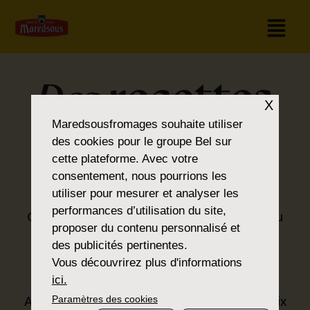
recettes
Des
X
Maredsousfromages
souhaite utiliser
pour tous les
des cookies pour le groupe Bel sur
cette plateforme. Avec votre
goûts
consentement, nous pourrions les
utiliser pour mesurer et analyser les
performances d’utilisation du site,
Que vous soyez amateur de classiques ou
proposer du contenu personnalisé et
que vous préfériez la nouveauté, vous
des publicités pertinentes.
trouverez ce que vous cherchez dans la
Vous découvrirez plus d'informations
®
gamme Maredsous
.
ici.
Paramètres des cookies
Avec nos produits, nous proposons un choix