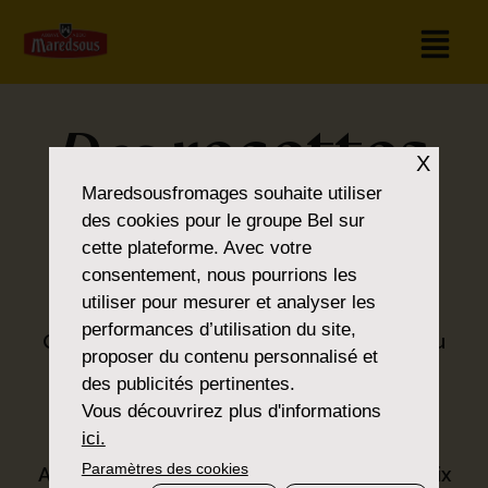
recettes
Des
X
Maredsousfromages
souhaite utiliser
pour tous les
des cookies pour le groupe Bel sur
cette plateforme. Avec votre
goûts
consentement, nous pourrions les
utiliser pour mesurer et analyser les
performances d’utilisation du site,
Que vous soyez amateur de classiques ou
proposer du contenu personnalisé et
que vous préfériez la nouveauté, vous
des publicités pertinentes.
trouverez ce que vous cherchez dans la
Vous découvrirez plus d'informations
®
gamme Maredsous
.
ici.
Paramètres des cookies
Avec nos produits, nous proposons un choix