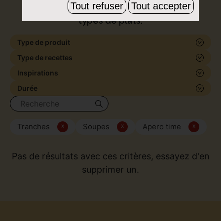
Tout refuser
Tout accepter
de formes et de saveurs, pour tous les
types de plats.
Type de produit
Type de recettes
Inspirations
Durée
Tranches
x
Soupes
x
Apero time
x
Pas de résultats avec ces critères, essayez d'en
supprimer un.