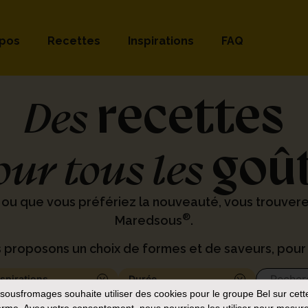
opos
Recettes
Inspirations
FAQ
recettes
Des
goû
our tous les
 ou que vous préfériez la nouveauté, vous trouver
®
Maredsous
.
 proposons un choix de formes et de saveurs, pour 
nspirations
Durée
sousfromages
souhaite utiliser des cookies pour le groupe Bel sur cett
orme. Avec votre consentement, nous pourrions les utiliser pour mesure