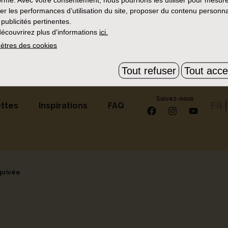
 d’une heure
x
er les performances d’utilisation du site, proposer du contenu personna
 publicités pertinentes.
de résultats avec ces critères, essayez d'en supprime
écouvrirez plus d'informations
ici.
ètres des cookies
Tout refuser
Tout acce
Suivez-nous
FR
ttes
Inspirations
FAQ
 privée