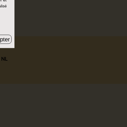
lisé
r un.
pter
|
NL