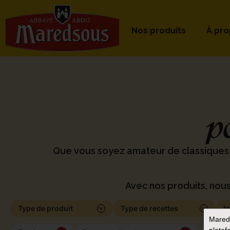
Nos produits
À pr
p
Que vous soyez amateur de classiques
Avec nos produits, nous
Type de produit
Type de recettes
I
Mared
platef