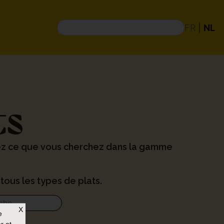
FR
|
NL
ts
ez ce que vous cherchez dans la gamme
tous les types de plats.
X
e
r et