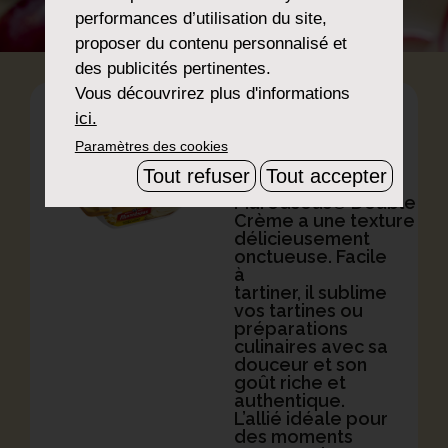
performances d’utilisation du site,
proposer du contenu personnalisé et
des publicités pertinentes.
Vous découvrirez plus d'informations
ici.
Double
Paramètres des cookies
Crème
Tout refuser
Tout accepter
Maredsous
®
Double
Crème
a
une
texture
délicieusement
onctueuse. Facile
à
tartiner,
il
sublime
vos tartines
ou
préparations
culinaires avec sa
douceur et son
goût riche et
authentique.
L’allié idéale pour
des moments