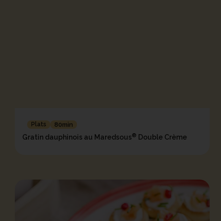
Plats
80min
®
Gratin dauphinois au Maredsous
Double Crème