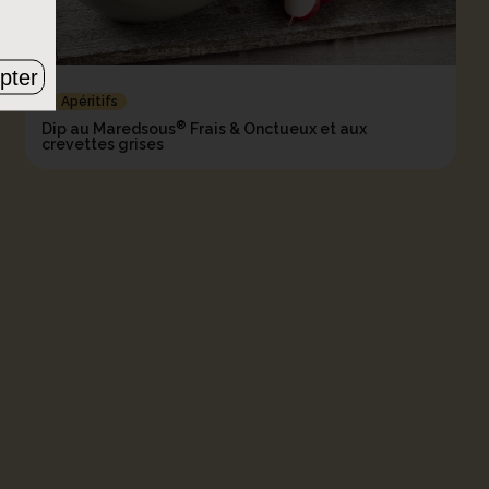
pter
Apéritifs
®
Dip au Maredsous
Frais & Onctueux et aux
crevettes grises