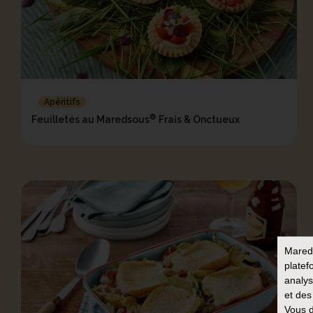
Apéritifs
®
Feuilletés au Maredsous
Frais & Onctueux
Mared
platef
analys
et des
Vous d