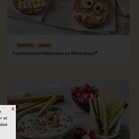
Apéritifs
20min
®
Toastelettes Halloween au Maredsous
X
e
r et
lisé