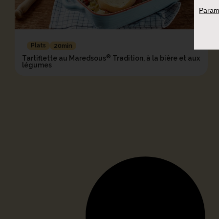
Param
Plats
20min
®
Tartiflette au Maredsous
Tradition, à la bière et aux
légumes