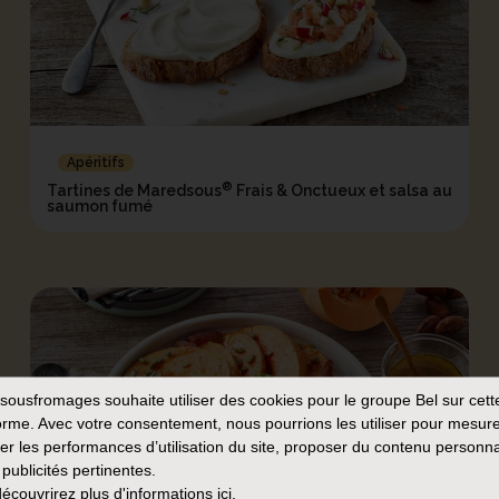
Apéritifs
®
Tartines de Maredsous
Frais & Onctueux et salsa au
saumon fumé
sousfromages
souhaite utiliser des cookies pour le groupe Bel sur cett
orme. Avec votre consentement, nous pourrions les utiliser pour mesure
er les performances d’utilisation du site, proposer du contenu personna
 publicités pertinentes.
écouvrirez plus d'informations
ici.