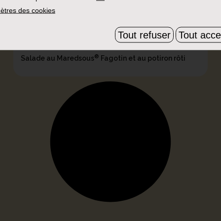
ètres des cookies
Tout refuser
Tout acce
Plats
®
Salade au Maredsous
Fagotin et au potiron rôti