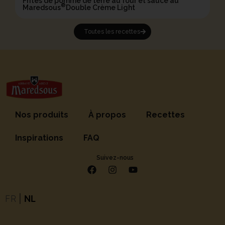
Frites de pomme de terre au four et sauce au
®
Maredsous
Double Crème Light
Toutes les recettes
Nos produits
À propos
Recettes
Inspirations
FAQ
Suivez-nous
FR
|
NL