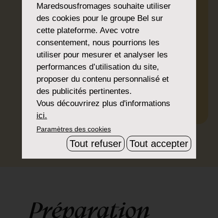
Maredsousfromages
souhaite utiliser
2 oignons
des cookies pour le groupe Bel sur
®
20 cl de bière Maredsous
cette plateforme. Avec votre
blonde
consentement, nous pourrions les
utiliser pour mesurer et analyser les
15 cl de crème fraîche
performances d’utilisation du site,
1 c à soupe d’huile d’olive
proposer du contenu personnalisé et
Poivre
des publicités pertinentes.
Vous découvrirez plus d'informations
ici.
Paramètres des cookies
IMPRIMER
PARTAGER
TÉLÉCHARGER
Tout refuser
Tout accepter
Préparation