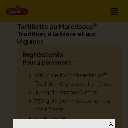
®
Tartiflette au Maredsous
Tradition, à la bière et aux
légumes
Ingrédients
Pour 4 personnes :
®
400 g de bloc Maredsous
Tradition (2 grosses tranches)
300 g de lardons fumés
750 g de pommes de terre à
chair ferme
1 courgette
X
2 blancs de poireau