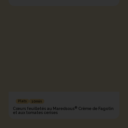
Plats
10min
®
Cœurs feuilletés au Maredsous
Crème de Fagotin
et aux tomates cerises