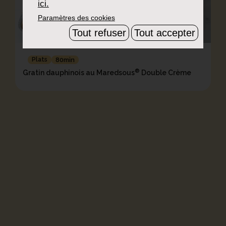
ici.
Paramètres des cookies
Tout refuser
Tout accepter
Plats
80min
®
Gratin dauphinois au Maredsous
Double Crème