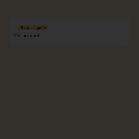
Plats
25min
Vol-au-vent