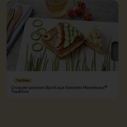
Tartines
®
Croques-poisson d’avril aux tranches Maredsous
Tradition