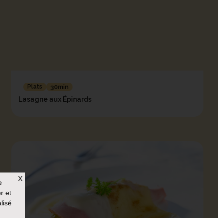
Plats
30min
Lasagne aux Épinards
X
e
r et
lisé