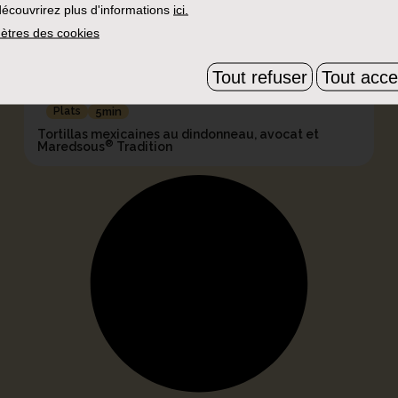
écouvrirez plus d'informations
ici.
ètres des cookies
Tout refuser
Tout acce
Plats
5min
Tortillas mexicaines au dindonneau, avocat et
®
Maredsous
Tradition