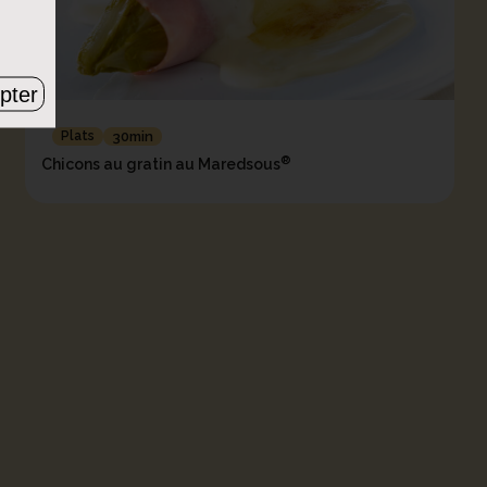
pter
Plats
30min
®
Chicons au gratin au Maredsous