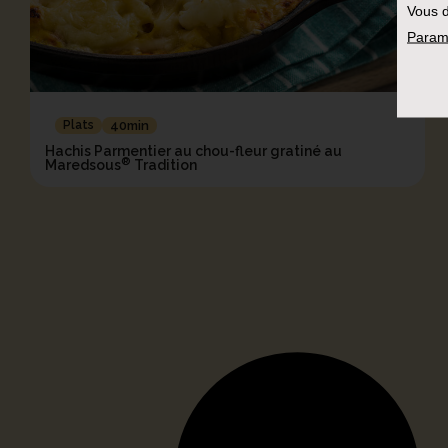
Vous d
Param
Plats
40min
Hachis Parmentier au chou-fleur gratiné au
®
Maredsous
Tradition