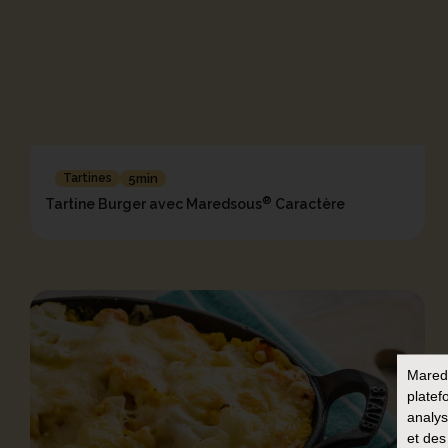
Tartines
5min
®
Tartine Burger avec Maredsous
Caractère
Mared
platef
analys
et des