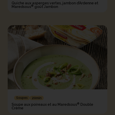
Quiche aux asperges vertes, jambon d’Ardenne et
®
Maredsous
goût Jambon
Soupes
20min
®
Soupe aux poireaux et au Maredsous
Double
Crème