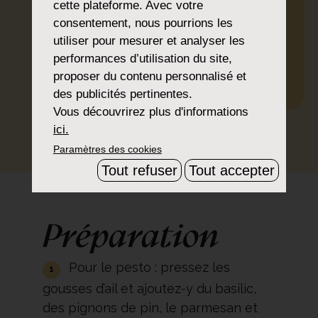
cette plateforme. Avec votre
100 g de parmesan
consentement, nous pourrions les
200 ml d’huile d’olive
utiliser pour mesurer et analyser les
performances d’utilisation du site,
Roquette, pignons de pin et
proposer du contenu personnalisé et
lait
des publicités pertinentes.
Vous découvrirez plus d'informations
IMPRIMER
PARTAGER
TÉLÉCHARGER
ici.
Paramètres des cookies
Tout refuser
Tout accepter
Préparation
Pour le pesto : pressez les
gousses d’ail et ajoutez-y du basilic,
des pignons de pin, le parmesan et