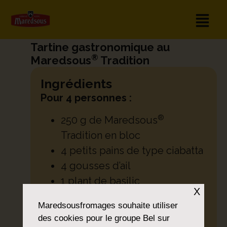
Tartine gastronomique au
®
Maredsous
Tradition
Ingrédients
Pour 4 personnes :
®
250 g de Maredsous
Tradition en bloc
4 petits pains de type ciabatta
4 gousses d’ail
1 plant de basilic
X
4 tomates
Maredsousfromages
souhaite utiliser
8 tomates cerises (jaunes ou
des cookies pour le groupe Bel sur
rouges)