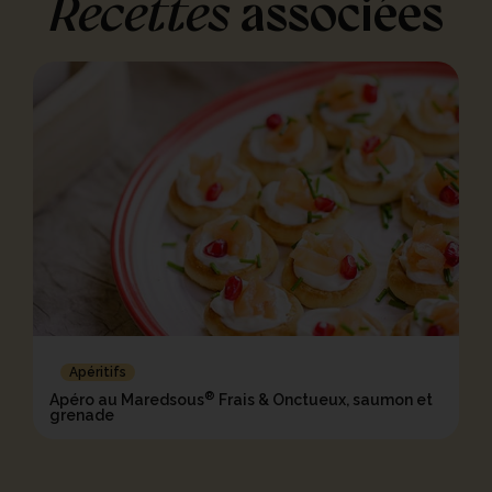
Recettes
associées
Apéritifs
®
Apéro au Maredsous
Frais & Onctueux, saumon et
grenade