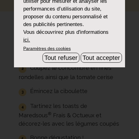
utiliser pour mesurer et analyser les
performances d’utilisation du site,
proposer du contenu personnalisé et
des publicités pertinentes.
Vous découvrirez plus d'informations
Préparation
ici.
Paramètres des cookies
Prenez deux toasts aux céréales
Tout refuser
Tout accepter
Coupez le concombre en fines
rondelles ainsi que la tomate cerise
Émincez la ciboulette
Tartinez les toasts de
®
Maredsous
Frais & Octueux et
décorez-les avec les légumes coupés
Bonne dégustation !