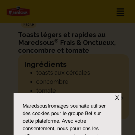
Facile
Toasts légers et rapides au
®
Maredsous
Frais & Onctueux,
concombre et tomate
Ingrédients
toasts aux céréales
concombre
tomate
X
®
une barquette de Maredsous
Maredsousfromages
souhaite utiliser
Frais & Onctueux
des cookies pour le groupe Bel sur
cette plateforme. Avec votre
IMPRIMER
PARTAGER
TÉLÉCHARGER
consentement, nous pourrions les