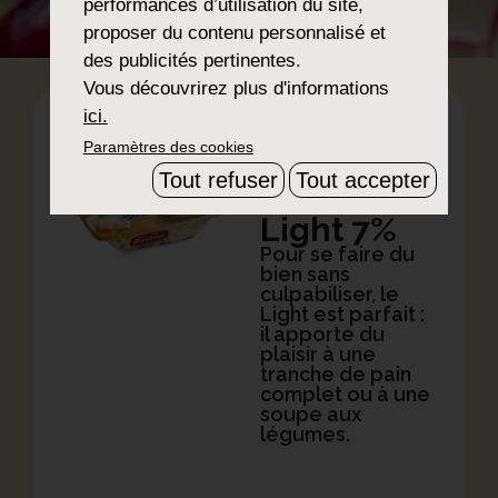
performances d’utilisation du site,
proposer du contenu personnalisé et
des publicités pertinentes.
Vous découvrirez plus d'informations
ici.
Paramètres des cookies
Double
Tout refuser
Tout accepter
Crème
Light 7%
Pour se faire du
bien sans
culpabiliser, le
Light est parfait :
il apporte du
plaisir à une
tranche de pain
complet ou à une
soupe aux
légumes.