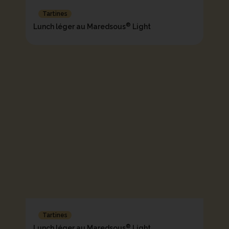
Tartines
®
Lunch léger au Maredsous
Light
Tartines
®
Lunch léger au Maredsous
Light,