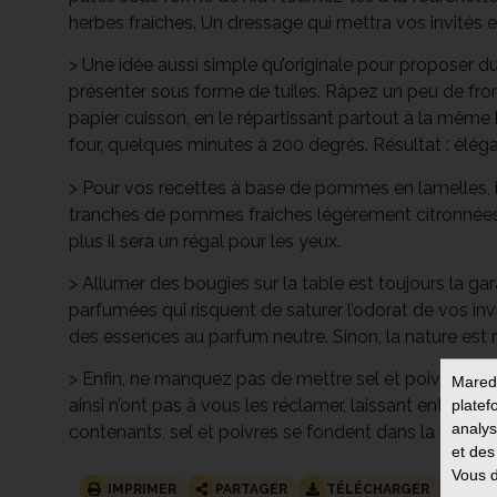
herbes fraîches. Un dressage qui mettra vos invités e
> Une idée aussi simple qu’originale pour proposer 
présenter sous forme de tuiles. Râpez un peu de f
papier cuisson, en le répartissant partout à la même 
four, quelques minutes à 200 degrés. Résultat : éléga
> Pour vos recettes à base de pommes en lamelles,
tranches de pommes fraiches légèrement citronnées. 
plus il sera un régal pour les yeux.
> Allumer des bougies sur la table est toujours la g
parfumées qui risquent de saturer l’odorat de vos invi
des essences au parfum neutre. Sinon, la nature est r
> Enfin, ne manquez pas de mettre sel et poivre à tab
Mared
platef
ainsi n’ont pas à vous les réclamer, laissant entendre
analys
contenants, sel et poivres se fondent dans la décorat
et des
Vous d
IMPRIMER
PARTAGER
TÉLÉCHARGER