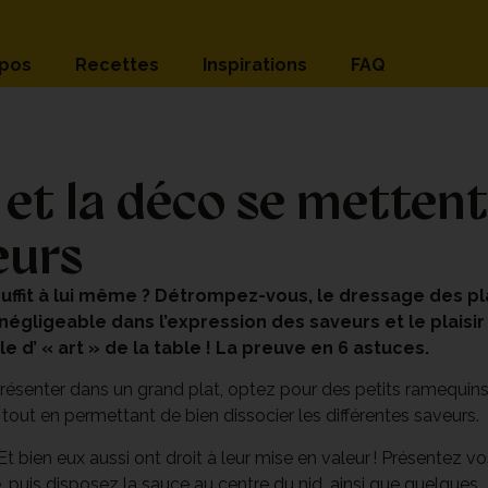
opos
Recettes
Inspirations
FAQ
et la déco se mettent
eurs
suffit à lui même ? Détrompez-vous, le dressage des pl
 négligeable dans l’expression des saveurs et le plaisir
le d’ « art » de la table ! La preuve en 6 astuces.
présenter dans un grand plat, optez pour des petits ramequin
 tout en permettant de bien dissocier les différentes saveurs.
t bien eux aussi ont droit à leur mise en valeur ! Présentez vo
, puis disposez la sauce au centre du nid, ainsi que quelques