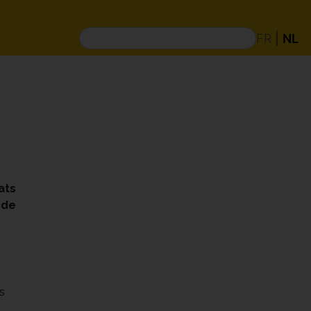
FR
|
NL
ats
 de
s
s