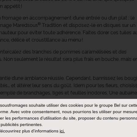
n appétit !
du fromage en accompagnement d’une entrée ou d’un plat : le
®
romage Maredsous
Tradition et disposez-le en disques sur un
hauteur pour éviter toute adhérence. Faites dorer ces tuiles a
nce, délice et croustillance au menu !
 intercalez des tranches de pommes caramélisées et des
Non seulement le résultat sera plus frais en bouche, mais e
arantie d’une ambiance réussie. Cependant, bannissez les boug
tés… et altérer leur sens du goût. Idem pour les fleurs, choisis
emplie de branchages, tiges et feuilles inodores. Une aubaine 
le. C’est une marque de politesse vis-à-vis des convives, qui
sousfromages
souhaite utiliser des cookies pour le groupe Bel sur cett
orme. Avec votre consentement, nous pourrions les utiliser pour mesure
 que l’assaisonnement n’est pas satisfaisant. Dans de jolis
er les performances d’utilisation du site, proposer du contenu personna
ion !
 publicités pertinentes.
écouvrirez plus d'informations
ici.