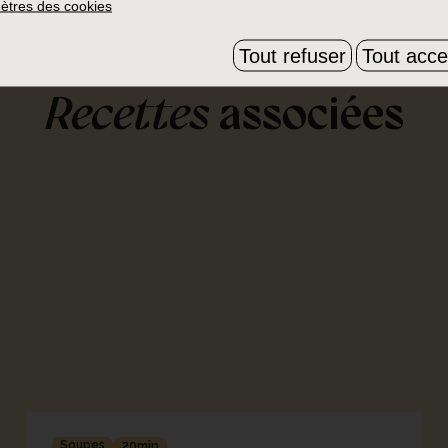
ètres des cookies
Tout refuser
Tout acce
Recettes
associées
Soupes
20min