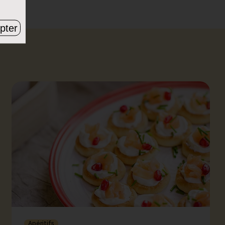
pter
Apéritifs