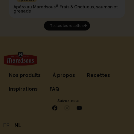
®
Apéro au Maredsous
Frais & Onctueux, saumon et
grenade
Toutes les recettes
Nos produits
À propos
Recettes
Inspirations
FAQ
Suivez-nous
FR
|
NL