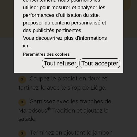
utiliser pour mesurer et analyser les
performances d’utilisation du site,
IMPRIMER
PARTAGER
TÉLÉCHARGER
proposer du contenu personnalisé et
des publicités pertinentes.
Vous découvrirez plus d'informations
ici.
Paramètres des cookies
Préparation
Tout refuser
Tout accepter
Coupez le pistolet en deux et
tartinez-le avec le sirop de Liège.
Garnissez avec les tranches de
®
Maredsous
Tradition et ajoutez la
salade.
Terminez en ajoutant le jambon