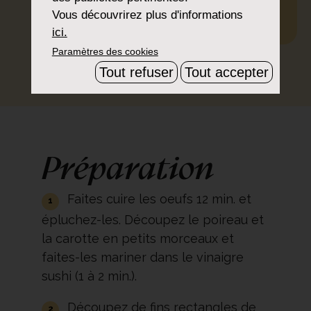
Vous découvrirez plus d'informations
vinaigre sushi
ici.
Paramètres des cookies
IMPRIMER
PARTAGER
TÉLÉCHARGER
Tout refuser
Tout accepter
Préparation
Faites cuire les oeufs 12 min. et
épluchez-les. Découpez le poireau et
la carotte en petits morceaux et
faites-les mariner dans le vinaigre
sushi (1 à 2 min.).
Découpez de fins rectangles de