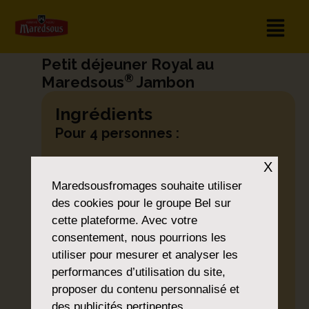
Petit déjeuner Royal au
®
Maredsous
Jambon
Ingrédients
Pour 4 personnes :
150g de fromage fondu
X
®
Maredsous
au jambon
Maredsousfromages
souhaite utiliser
des cookies pour le groupe Bel sur
2 tranches de jambon cuit
cette plateforme. Avec votre
2 tranches de pain de seigle
consentement, nous pourrions les
«pumpernickel»
utiliser pour mesurer et analyser les
2 oeufs
performances d’utilisation du site,
1 poireau
proposer du contenu personnalisé et
des publicités pertinentes.
1 carotte