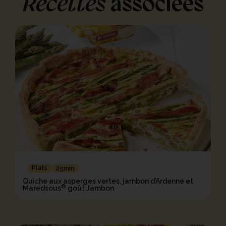
Recettes
associées
Plats
25min
Quiche aux asperges vertes, jambon d’Ardenne et
®
Maredsous
goût Jambon