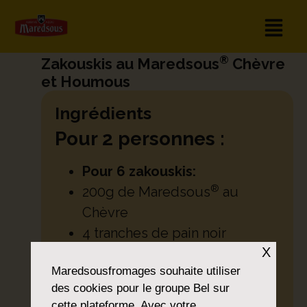
®
Zakouskis au Maredsous
Chèvre
et Houmous
Ingrédients
Pour 2 personnes :
Pour 6 zakouskis:
®
200g de Maredsous
au
Chèvre
4 tranches de pain noir
X
Pois chiches
Maredsousfromages
souhaite utiliser
Tomates cerise, oignon jeune
des cookies pour le groupe Bel sur
et radis
cette plateforme. Avec votre