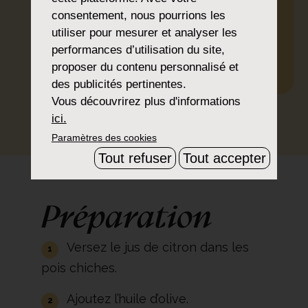
Citron
consentement, nous pourrions les
Poivre de Cayenne
utiliser pour mesurer et analyser les
Poivre et sel
performances d’utilisation du site,
proposer du contenu personnalisé et
Huile d’olive
des publicités pertinentes.
Vous découvrirez plus d'informations
IMPRIMER
PARTAGER
TÉLÉCHARGER
ici.
Paramètres des cookies
Tout refuser
Tout accepter
Préparation
Versez le jus de citron dans les
pois chiches.
Ajoutez l’huile d’olive.