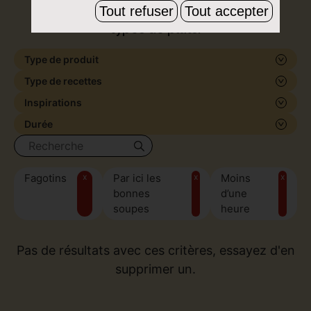
de formes et de saveurs, pour tous les
Tout refuser
Tout accepter
types de plats.
Type de produit
Type de recettes
Inspirations
Durée
Fagotins
x
Par ici les
x
Moins
x
bonnes
d’une
soupes
heure
Pas de résultats avec ces critères, essayez d'en
supprimer un.