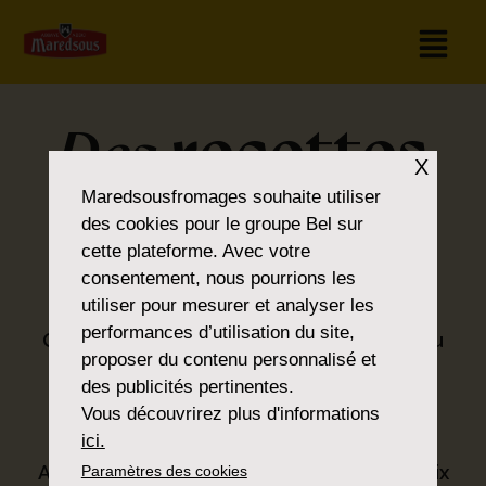
recettes
Des
X
pour tous les
Maredsousfromages
souhaite utiliser
des cookies pour le groupe Bel sur
cette plateforme. Avec votre
goûts
consentement, nous pourrions les
utiliser pour mesurer et analyser les
performances d’utilisation du site,
Que vous soyez amateur de classiques ou
proposer du contenu personnalisé et
que vous préfériez la nouveauté, vous
des publicités pertinentes.
trouverez ce que vous cherchez dans la
Vous découvrirez plus d'informations
®
gamme Maredsous
.
ici.
Avec nos produits, nous proposons un choix
Paramètres des cookies