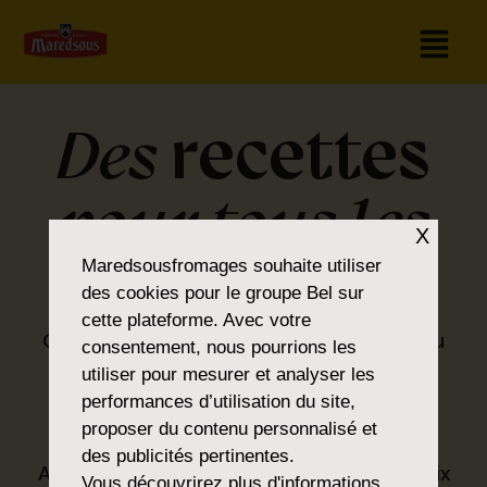
recettes
Des
pour tous les
X
goûts
Maredsousfromages
souhaite utiliser
des cookies pour le groupe Bel sur
cette plateforme. Avec votre
Que vous soyez amateur de classiques ou
consentement, nous pourrions les
que vous préfériez la nouveauté, vous
utiliser pour mesurer et analyser les
trouverez ce que vous cherchez dans la
performances d’utilisation du site,
®
gamme Maredsous
.
proposer du contenu personnalisé et
des publicités pertinentes.
Avec nos produits, nous proposons un choix
Vous découvrirez plus d'informations