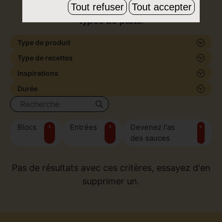
Tout refuser
Tout accepter
de formes et de saveurs, pour tous les
types de plats.
Type de produit
Type de recettes
Inspirations
Durée
Blocs
x
Entrées
x
Devenez l'as
x
des sauces
Pas de résultats avec ces critères, essayez d'en
supprimer un.