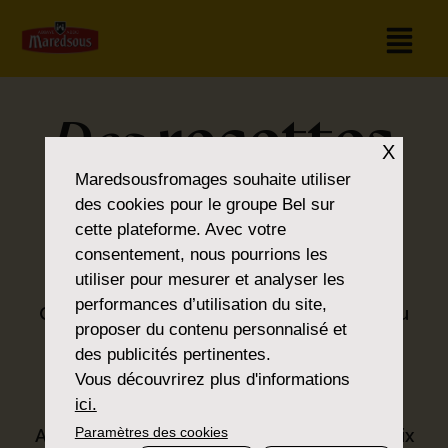
recettes
Des
X
Maredsousfromages
souhaite utiliser
pour tous les
des cookies pour le groupe Bel sur
cette plateforme. Avec votre
goûts
consentement, nous pourrions les
utiliser pour mesurer et analyser les
performances d’utilisation du site,
Que vous soyez amateur de classiques ou
proposer du contenu personnalisé et
que vous préfériez la nouveauté, vous
des publicités pertinentes.
trouverez ce que vous cherchez dans la
Vous découvrirez plus d'informations
®
gamme Maredsous
.
ici.
Paramètres des cookies
Avec nos produits, nous proposons un choix