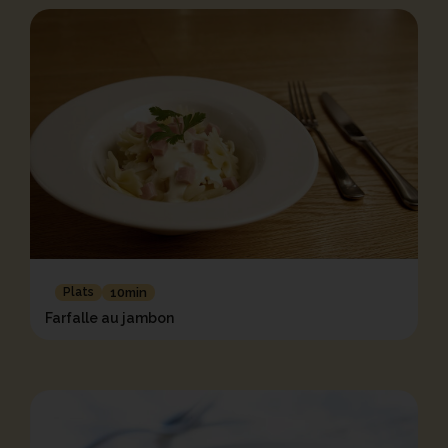
Plats
10min
Farfalle au jambon