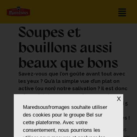
Soupes et
bouillons aussi
beaux que bons
Savez-vous que l’on goûte avant tout avec
les yeux ? Qu’à la simple vue d’un plat on
active (ou non) notre salivation ? Il est donc
primordial de penser au dressage de vos
X
soupes, bouillons et autres potages. Voici 5
Maredsousfromages
souhaite utiliser
idées déco toutes simples pour vous
des cookies pour le groupe Bel sur
mettre en appétit. Par ici les belles soupes !
cette plateforme. Avec votre
Votre bouillon n’a pas la
couleur
que vous
consentement, nous pourrions les
espériez ? Glissez la pelure d’un oignon dans