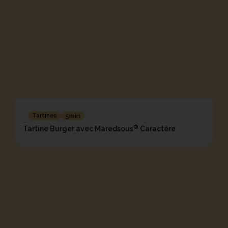
Tartines
5min
®
Tartine Burger avec Maredsous
Caractère