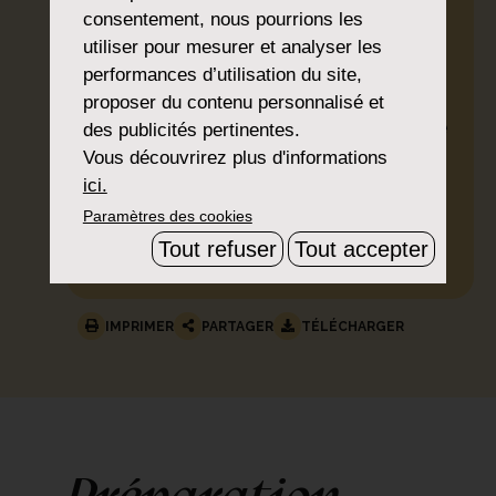
consentement, nous pourrions les
liquide
utiliser pour mesurer et analyser les
1 cuillère à soupe d’huile
performances d’utilisation du site,
d’olive
proposer du contenu personnalisé et
2 cuillères à soupe de vinaigre
des publicités pertinentes.
Vous découvrirez plus d'informations
de framboise
ici.
1 poignée de noix
Paramètres des cookies
Quelques brins de ciboulette
Tout refuser
Tout accepter
Sel, poivre
IMPRIMER
PARTAGER
TÉLÉCHARGER