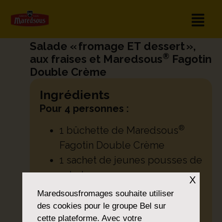
Salade « fromage ET dessert »,
®
aux fraises et Maredsous
Fagotin
Double Crème
Ingrédients
Pour 4 personnes :
®
1 bûchette de Maredsous
Fagotin Double Crème
1 sachet de jeunes pousses de
salade
X
1 ravier de fraises
Maredsousfromages
souhaite utiliser
¼ d’oignon rouge
des cookies pour le groupe Bel sur
cette plateforme. Avec votre
2 cuillères à soupe de miel