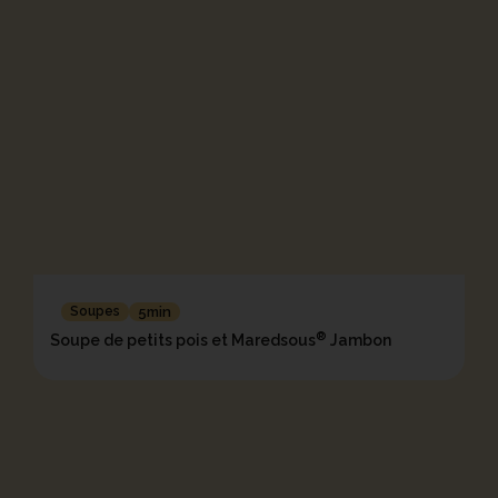
Soupes
5min
®
Soupe de petits pois et Maredsous
Jambon