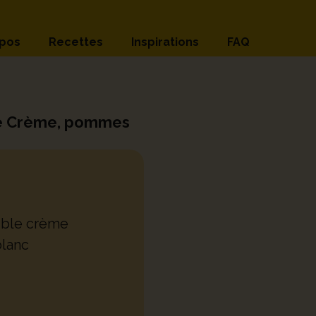
opos
Recettes
Inspirations
FAQ
 Crème, pommes
ble crème
blanc