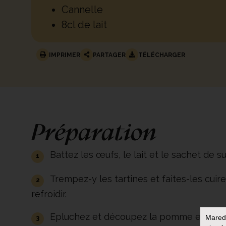
Cannelle
8cl de lait
IMPRIMER
PARTAGER
TÉLÉCHARGER
Préparation
Battez les œufs, le lait et le sachet de su
Trempez-y les tartines et faites-les cuir
refroidir.
Epluchez et découpez la pomme en fines 
Mared