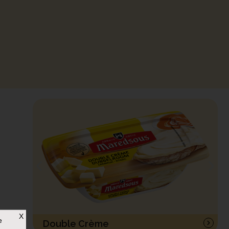
X
e
Double Crème