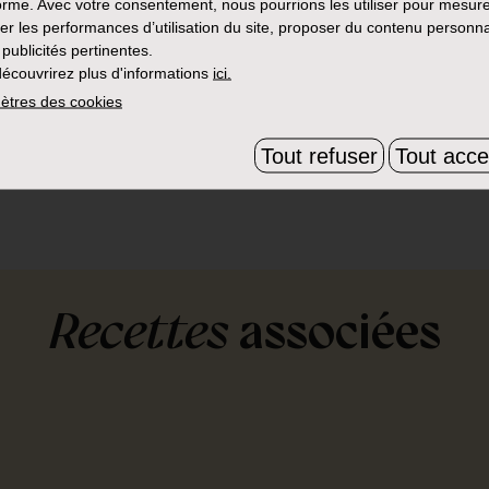
orme. Avec votre consentement, nous pourrions les utiliser pour mesure
er les performances d’utilisation du site, proposer du contenu personna
 publicités pertinentes.
nelle. Laissez-les ensuite refroidir.
écouvrirez plus d'informations
ici.
ètres des cookies
®
 fondu Maredsous
Double crème.
Tout refuser
Tout acce
omme.
Recettes
associées