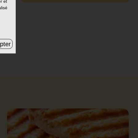
r et
lisé
pter