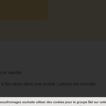
cre vanillé.
e à feu doux dans une poêle. Laissez-les ensuite
tranches, faites-les caraméliser dans une poêle
sousfromages
souhaite utiliser des cookies pour le groupe Bel sur cett