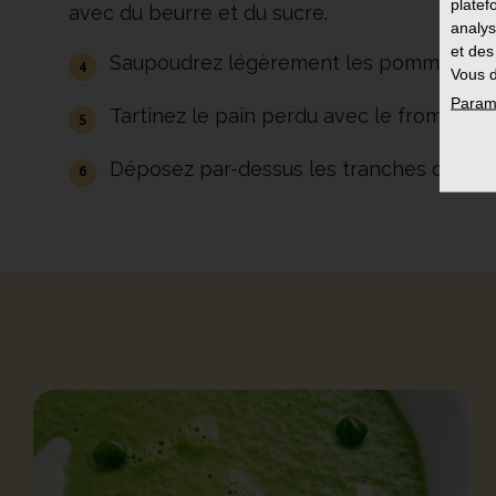
platef
avec du beurre et du sucre.
analys
et des
Saupoudrez légèrement les pommes de can
Vous d
Param
Tartinez le pain perdu avec le fromage
Déposez par-dessus les tranches de p