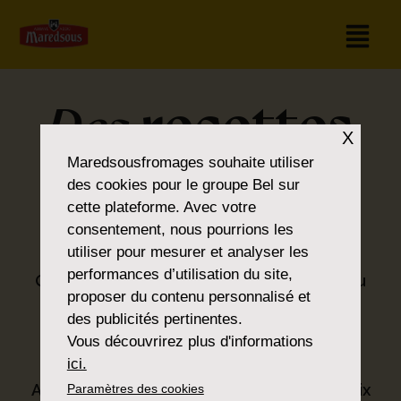
recettes
Des
X
pour tous les
Maredsousfromages
souhaite utiliser
des cookies pour le groupe Bel sur
cette plateforme. Avec votre
goûts
consentement, nous pourrions les
utiliser pour mesurer et analyser les
performances d’utilisation du site,
Que vous soyez amateur de classiques ou
proposer du contenu personnalisé et
que vous préfériez la nouveauté, vous
des publicités pertinentes.
trouverez ce que vous cherchez dans la
Vous découvrirez plus d'informations
®
gamme Maredsous
.
ici.
Avec nos produits, nous proposons un choix
Paramètres des cookies