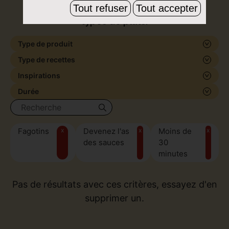
de formes et de saveurs, pour tous les
Tout refuser
Tout accepter
types de plats.
Type de produit
Type de recettes
Inspirations
Durée
Fagotins
x
Devenez l'as
x
Moins de
x
des sauces
30
minutes
Pas de résultats avec ces critères, essayez d'en
supprimer un.