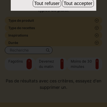
Tout refuser
Tout accepter
de formes et de saveurs, pour tous les
types de plats.
Type de produit
Type de recettes
Inspirations
Durée
Fagotins
x
Devenez
x
Moins de 30
x
du matin
minutes
Pas de résultats avec ces critères, essayez d'en
supprimer un.