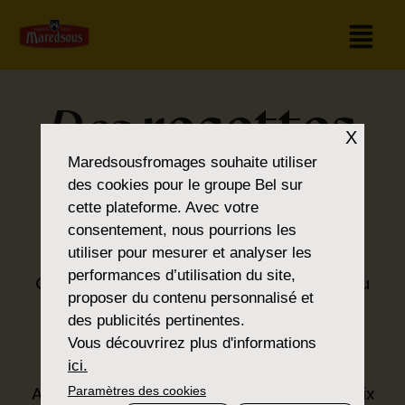
recettes
Des
X
Maredsousfromages
souhaite utiliser
pour tous les
des cookies pour le groupe Bel sur
cette plateforme. Avec votre
goûts
consentement, nous pourrions les
utiliser pour mesurer et analyser les
performances d’utilisation du site,
Que vous soyez amateur de classiques ou
proposer du contenu personnalisé et
que vous préfériez la nouveauté, vous
des publicités pertinentes.
trouverez ce que vous cherchez dans la
Vous découvrirez plus d'informations
®
gamme Maredsous
.
ici.
Paramètres des cookies
Avec nos produits, nous proposons un choix